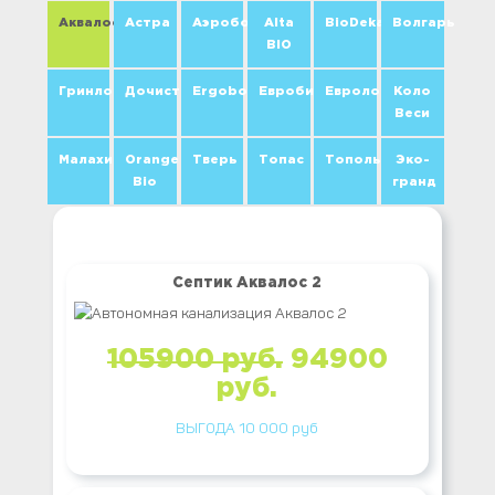
Аквалос
Астра
Аэробокс
Аlta
BioDeka
Волгарь
BIO
Гринлос
Дочиста
Ergobox
Евробион
Евролос
Коло
Веси
Малахит
Orange
Тверь
Топас
Тополь
Эко-
Bio
гранд
Септик Аквалос 2
105900 руб.
94900
руб.
ВЫГОДА 10 000 руб