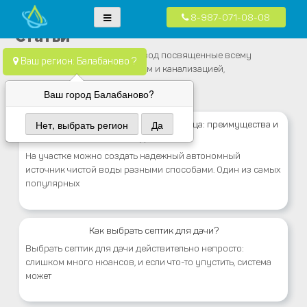
8-987-071-08-08
Skip
Водопровод — монтаж систем водоснабжения, отопления и
Компания Водопровод предлагает качественные услуги по монтажу
Статьи
to
канализация.
систем водоснабжения, канализации и отопления в частных домах в
Статьи от компании Вода Провод посвященные всему
content
Ваш регион: Балабаново ?
Москве и Московской области
связанному с водоснабжением и канализацией,
Ваш город Балабаново?
Нет, выбрать регион
Да
Бурение колодцев машиной под кольца: преимущества и
недостатки
На участке можно создать надежный автономный
источник чистой воды разными способами. Один из самых
популярных
Как выбрать септик для дачи?
Выбрать септик для дачи действительно непросто:
слишком много нюансов, и если что-то упустить, система
может