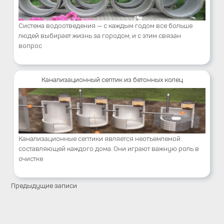
Система водоотведения — с каждым годом все больше
людей выбирает жизнь за городом, и с этим связан
вопрос
Канализационный септик из бетонных колец
Канализационные септики является неотъемлемой
составляющей каждого дома. Они играют важную роль в
очистке
Предыдущие записи
Навигация
по
записям