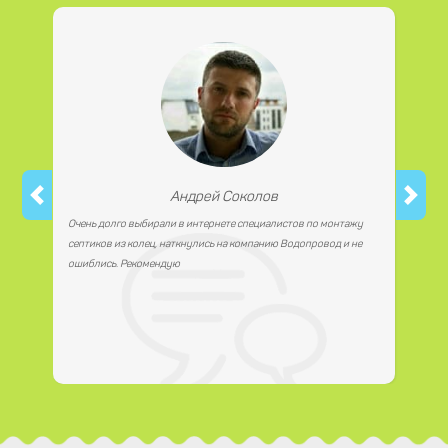
работаем с юридическими лицами.
Андрей Соколов
Очень долго выбирали в интернете специалистов по монтажу
септиков из колец, наткнулись на компанию Водопровод и не
ошиблись. Рекомендую