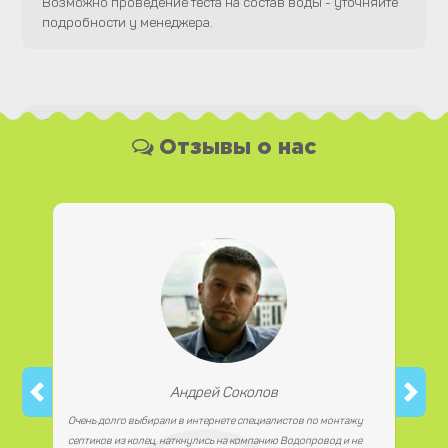
Возможно проведение теста на состав воды - уточняйте
подробности у менеджера.
Какая у Вас форма оплаты ?
Отзывы о нас
Вы можете оплатить наши услуги и необходимые
материалы любым удобным для Вас способом, как
наличной, так и безналичной формой платежа. Так же мы
работаем с юридическими лицами.
Андрей Соколов
Очень долго выбирали в интернете специалистов по монтажу
септиков из колец, наткнулись на компанию Водопровод и не