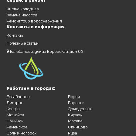
Сервис и ремонт
Чистка колодцев
Замена насосов
Ремонт труб водоснабжения
Контакты и информация
Контакты
Полезные статьи
Балабаново, улица Боровская, дом 62
Работаем в городах:
Балабаново
Верея
Дмитров
Боровск
Калуга
Домодедово
Можайск
Киржач
Обнинск
Москва
Раменское
Одинцово
Солнечногорск
Руза