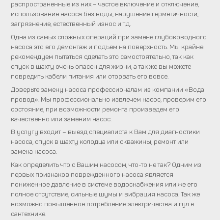
распространенные из них – частое включение и отключение,
использование насоса без воды, нарушение герметичности,
загрязнение, естественный износ и т.д.
Одна из самых сложных операций при замене глубоководного
насоса это его демонтаж и подъем на поверхность. Мы крайне
рекомендуем пытаться сделать это самостоятельно, так как
спуск в шахту очень опасен для жизни, а так же вы можете
повредить кабели питания или оторвать его вовсе.
Доверьте замену насоса профессионалам из компании «Вода
провод». Мы профессионально извлечем насос, проверим его
состояние, при возможности ремонта произведем его
качественно или заменим насос.
В услугу входит – выезд специалиста к Вам для диагностики
насоса, спуск в шахту колодца или скважины, ремонт или
замена насоса.
Как определить что с Вашим насосом, что-то не так? Одним из
первых признаков поврежденного насоса является
пониженное давление в системе водоснабжения или же его
полное отсутствие, сильные шумы и вибрация насоса. Так же
возможно повышенное потребление электричества и гул в
сантехнике.