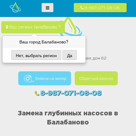
8-987-071-08-08
Skip
Водопровод — монтаж систем водоснабжения, отопления и
Компания Водопровод предлагает качественные услуги по монтажу
to
канализация.
систем водоснабжения, канализации и отопления в частных домах в
content
Ваш регион: Балабаново ?
Москве и Московской области
Ваш город Балабаново?
Вода провод
Нет, выбрать регион
Да
Балабаново, улица Боровская, дом 62
Заявка на замер
Обратный звонок
8-987-071-08-08
Замена глубинных насосов в
Балабаново