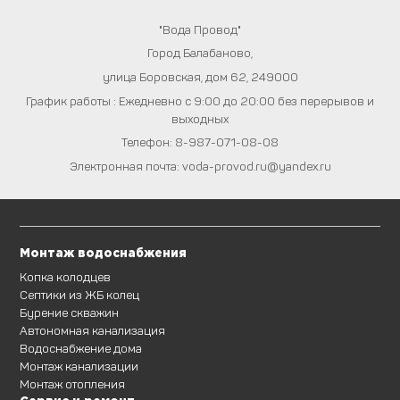
"Вода Провод"
Город
Балабаново
,
улица Боровская, дом 62
,
249000
График работы : Ежедневно с 9:00 до 20:00 без перерывов и
выходных
Телефон:
8-987-071-08-08
Электронная почта:
voda-provod.ru@yandex.ru
Монтаж водоснабжения
Копка колодцев
Септики из ЖБ колец
Бурение скважин
Автономная канализация
Водоснабжение дома
Монтаж канализации
Монтаж отопления