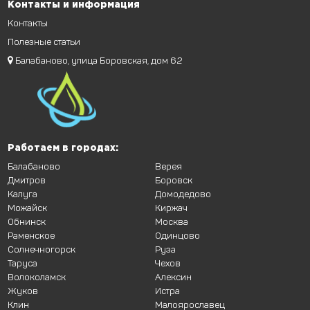
Контакты и информация
Контакты
Полезные статьи
Балабаново, улица Боровская, дом 62
Работаем в городах:
Балабаново
Верея
Дмитров
Боровск
Калуга
Домодедово
Можайск
Киржач
Обнинск
Москва
Раменское
Одинцово
Солнечногорск
Руза
Таруса
Чехов
Волоколамск
Алексин
Жуков
Истра
Клин
Малоярославец