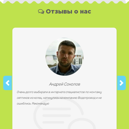
Какая у Вас форма оплаты ?
Отзывы о нас
Вы можете оплатить наши услуги и необходимые материалы
любым удобным для Вас способом, как наличной, так и
безналичной формой платежа. Так же мы работаем с
юридическими лицами.
Андрей Соколов
Очень долго выбирали в интернете специалистов по монтажу
септиков из колец, наткнулись на компанию Водопровод и не
ошиблись. Рекомендую