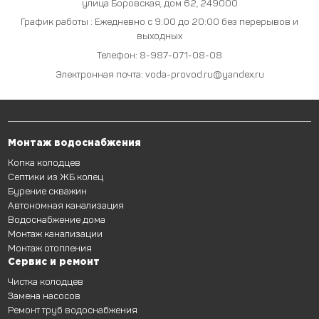
улица Боровская, дом 62
,
249000
График работы : Ежедневно с 9:00 до 20:00 без перерывов и
выходных
Телефон:
8-987-071-08-08
Электронная почта:
voda-provod.ru@yandex.ru
Монтаж водоснабжения
Копка колодцев
Септики из ЖБ колец
Бурение скважин
Автономная канализация
Водоснабжение дома
Монтаж канализации
Монтаж отопления
Сервис и ремонт
Чистка колодцев
Замена насосов
Ремонт труб водоснабжения