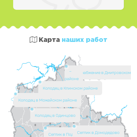
Карта
наших работ
Водоснабжение в Дмитровском
районе
Колодец в Клинском районе
Колодец в Можайском районе
Колодец в Одинцово
Септик в Домодедово
Септик в Подольске