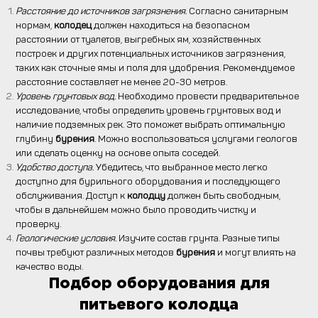
Расстояние до источников загрязнения.
Согласно санитарным
нормам,
колодец
должен находиться на безопасном
расстоянии от туалетов, выгребных ям, хозяйственных
построек и других потенциальных источников загрязнения,
таких как сточные ямы и поля для удобрения. Рекомендуемое
расстояние составляет не менее 20-30 метров.
Уровень грунтовых вод.
Необходимо провести предварительное
исследование, чтобы определить уровень грунтовых вод и
наличие подземных рек. Это поможет выбрать оптимальную
глубину
бурения
. Можно воспользоваться услугами геологов
или сделать оценку на основе опыта соседей.
Удобство доступа.
Убедитесь, что выбранное место легко
доступно для бурильного оборудования и последующего
обслуживания. Доступ к
колодцу
должен быть свободным,
чтобы в дальнейшем можно было проводить чистку и
проверку.
Геологические условия.
Изучите состав грунта. Разные типы
почвы требуют различных методов
бурения
и могут влиять на
качество воды.
Подбор оборудования для
питьевого колодца