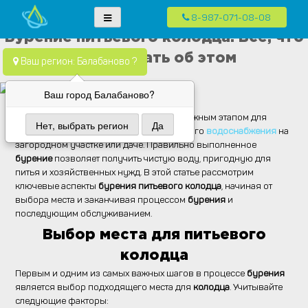
8-987-071-08-08
Skip
Водопровод — монтаж систем водоснабжения, отопления и
Компания Водопровод предлагает качественные услуги по монтажу
Бурение питьевого колодца. Всё, что
to
канализация.
систем водоснабжения, канализации и отопления в частных домах в
нужно знать об этом
content
Ваш регион: Балабаново ?
Москве и Московской области
Ваш город Балабаново?
Бурение питьевого колодца
является важным этапом для
Нет, выбрать регион
Да
обеспечения качественного и безопасного
водоснабжения
на
загородном участке или даче. Правильно выполненное
бурение
позволяет получить чистую воду, пригодную для
питья и хозяйственных нужд. В этой статье рассмотрим
ключевые аспекты
бурения питьевого колодца
, начиная от
выбора места и заканчивая процессом
бурения
и
последующим обслуживанием.
Выбор места для питьевого
колодца
Первым и одним из самых важных шагов в процессе
бурения
является выбор подходящего места для
колодца
. Учитывайте
следующие факторы: