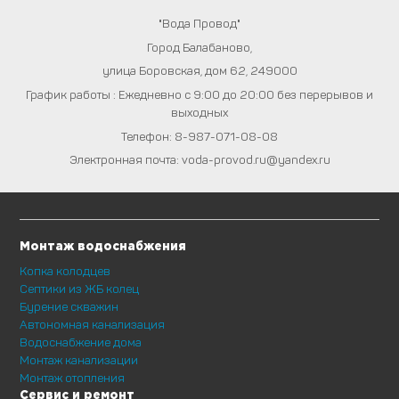
"Вода Провод"
Город
Балабаново
,
улица Боровская, дом 62
,
249000
График работы : Ежедневно с 9:00 до 20:00 без перерывов и
выходных
Телефон:
8-987-071-08-08
Электронная почта:
voda-provod.ru@yandex.ru
Монтаж водоснабжения
Копка колодцев
Септики из ЖБ колец
Бурение скважин
Автономная канализация
Водоснабжение дома
Монтаж канализации
Монтаж отопления
Сервис и ремонт