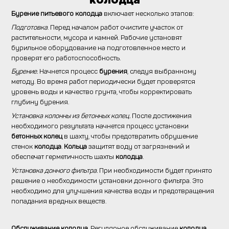
колодца
Бурение питьевого колодца
включает несколько этапов:
Подготовка
. Перед началом работ очистите участок от
растительности, мусора и камней. Рабочие установят
бурильное оборудование на подготовленное место и
проверят его работоспособность.
Бурение.
Начнется процесс
бурения
, следуя выбранному
методу. Во время работ периодически будет проверятся
уровень воды и качество грунта, чтобы корректировать
глубину бурения.
Установка колонны из бетонных колец.
После достижения
необходимого результата начнется процесс установки
бетонных колец
в шахту, чтобы предотвратить обрушение
стенок
колодца
.
Кольца
защитят воду от загрязнений и
обеспечат герметичность шахты
колодца
.
Установка донного фильтра.
При необходимости будет принято
решение о необходимости установки донного фильтра. Это
необходимо для улучшения качества воды и предотвращения
попадания вредных веществ.
Обслуживание колодца.
Регулярное обслуживание
колодца