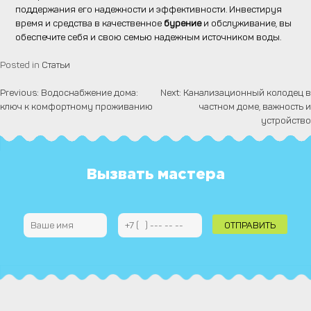
поддержания его надежности и эффективности. Инвестируя
время и средства в качественное
бурение
и обслуживание, вы
обеспечите себя и свою семью надежным источником воды.
Posted in
Статьи
Previous:
Водоснабжение дома:
Next:
Канализационный колодец в
Навигация
ключ к комфортному проживанию
частном доме, важность и
по
устройство
записям
Вызвать мастера