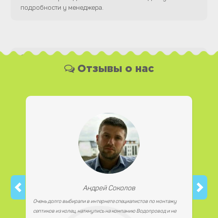
подробности у менеджера.
Какая у Вас форма оплаты ?
Отзывы о нас
Вы можете оплатить наши услуги и необходимые
материалы любым удобным для Вас способом, как
наличной, так и безналичной формой платежа. Так же мы
работаем с юридическими лицами.
Андрей Соколов
Очень долго выбирали в интернете специалистов по монтажу
септиков из колец, наткнулись на компанию Водопровод и не