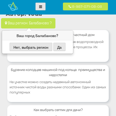
8-987-071-08-08
Skip
Водопровод — монтаж систем водоснабжения, отопления и
Компания Водопровод предлагает качественные услуги по монтажу
Автор:
voda
to
канализация.
систем водоснабжения, канализации и отопления в частных домах в
content
Ваш регион: Балабаново ?
Москве и Московской области
Как провести водоснабжение в частный дом
Ваш город Балабаново?
Водоснабжение в частный дом и монтаж водопроводной
Нет, выбрать регион
Да
системы — это сложные и многоэтапные процессы. Их
желательно
Бурение колодцев машиной под кольца: преимущества и
недостатки
На участке можно создать надежный автономный
источник чистой воды разными способами. Один из самых
популярных
Как выбрать септик для дачи?