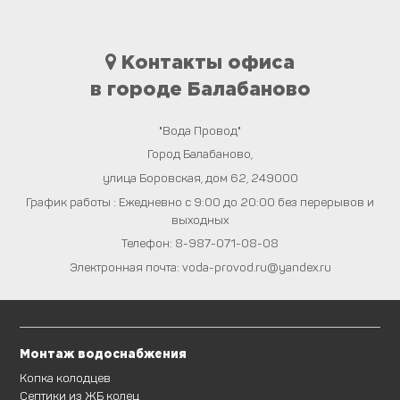
Контакты офиса
в городе Балабаново
"Вода Провод"
Город
Балабаново
,
улица Боровская, дом 62
,
249000
График работы : Ежедневно с 9:00 до 20:00 без перерывов и
выходных
Телефон:
8-987-071-08-08
Электронная почта:
voda-provod.ru@yandex.ru
Монтаж водоснабжения
Копка колодцев
Септики из ЖБ колец