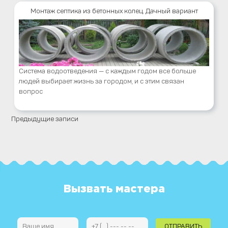
Монтаж септика из бетонных колец. Дачный вариант
Система водоотведения — с каждым годом все больше
людей выбирает жизнь за городом, и с этим связан
вопрос
Предыдущие записи
Навигация
по
записям
Вызвать мастера