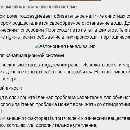
тономной канализационной системе
ом доме подразумевает обязательное наличие очистных с
котором осуществляется своеобразное отстаивание воды. Д
ческими способами. Происходит этот этап в фильтре. Таки
е нужны, если пребывание в них происходит периодически
для канализационной системы
несколько этапов трудоемких работ. Избежать все эти м
ких дополнительных работ не понадобится. Монтаж емкост
размера.
й емкости:
д в слои грунта (данная проблема характерна для обычног
о слоя ила (такая проблема может возникать со стандартн
);
ым внешним факторам (в том числе к химическим веществам
дроизоляцию или дополнительное утепление;