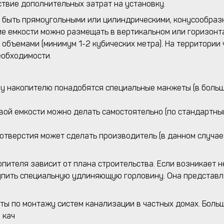
тствие дополнительных затрат на установку.
т быть прямоугольными или цилиндрическими, конусообра
ие емкости можно размещать в вертикальном или горизон
объемами (минимум 1-2 кубических метра). На территории
еобходимости.
ому накопителю понадобятся специальные манжеты (в боль
овой емкости можно делать самостоятельно (по стандартн
е отверстия может сделать производитель (в данном случа
пителя зависит от плана строительства. Если возникает 
пить специальную удлиняющую горловину. Она представля
ы по монтажу систем канализации в частных домах. Боль
 кач