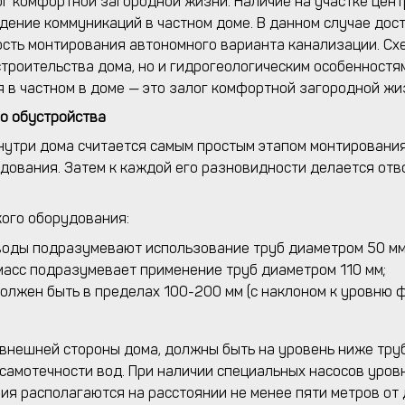
лог комфортной загородной жизни. Наличие на участке це
дение коммуникаций в частном доме. В данном случае дост
ость монтирования автономного варианта канализации. С
строительства дома, но и гидрогеологическим особенностя
 в частном в доме — это залог комфортной загородной жи
го обустройства
нутри дома считается самым простым этапом монтирования
дования. Затем к каждой его разновидности делается отв
кого оборудования:
 воды подразумевают использование труб диаметром 50 мм
масс подразумевает применение труб диаметром 110 мм;
должен быть в пределах 100-200 мм (с наклоном к уровню 
внешней стороны дома, должны быть на уровень ниже труб
 самотечности вод. При наличии специальных насосов уров
ния располагаются на расстоянии не менее пяти метров от 