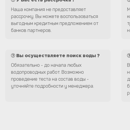
У Вас есть рассрочка ?
Наша компания не предоставляет
М
рассрочку. Вы можете воспользоваться
к
выгодным кредитным предложением от
т
банков партнеров.
н
Вы осуществляете поиск воды ?
Обязательно - до начала любых
В
водопроводных работ. Возможно
н
проведение теста на состав воды -
д
уточняйте подробности у менеджера.
б
р