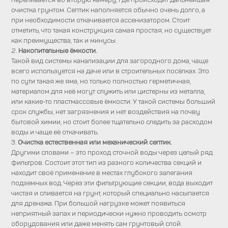
очистка грунтом. Септик наполняется обычно очень долго, а
при необходимости откачивается ассенизатором. Стоит
отметить, что такая конструкция самая простая, но существует
как преимущества, так и минусы.
2.
Накопительные ёмкости.
Такой вид системы канализации для загородного дома, чаще
всего используется на даче или в строительных посёлках. Это
по сути такая же яма, но только полностью герметичная,
материалом для неё могут служить или цистерны из металла,
или какие-то пластмассовые ёмкости. У такой системы больший
срок службы, нет загрязнения и нет воздействия на почву
бытовой химии, но стоит более тщательно следить за расходом
воды и чаще её откачивать.
3.
Очистка естественная или механический септик.
Другими словами – это проход сточной воды через целый ряд
фильтров. Состоит этот тип из разного количества секций и
находит своё применение в местах глубокого залегания
подземных вод. Через эти фильтрующие секции, вода выходит
чистая и сливается на грунт, который специально насыпается
для дренажа. При большой нагрузке может появиться
неприятный запах и периодически нужно проводить осмотр
оборудования или даже менять сам грунтовый слой.