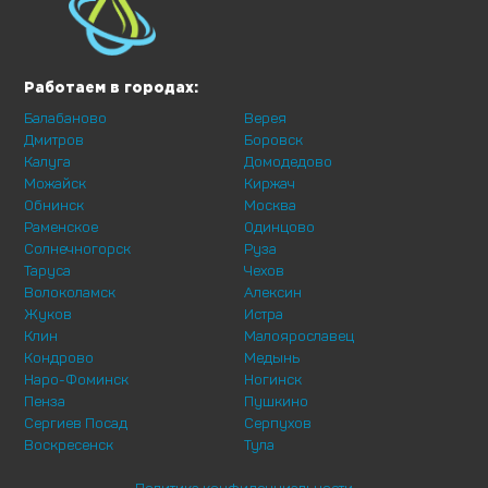
Работаем в городах:
Балабаново
Верея
Дмитров
Боровск
Калуга
Домодедово
Можайск
Киржач
Обнинск
Москва
Раменское
Одинцово
Солнечногорск
Руза
Таруса
Чехов
Волоколамск
Алексин
Жуков
Истра
Клин
Малоярославец
Кондрово
Медынь
Наро-Фоминск
Ногинск
Пенза
Пушкино
Сергиев Посад
Серпухов
Воскресенск
Тула
Политика конфиденциальности