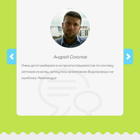
работаем с юридическими лицами.
Андрей Соколов
Очень долго выбирали в интернете специалистов по монтажу
септиков из колец, наткнулись на компанию Водопровод и не
ошиблись. Рекомендую