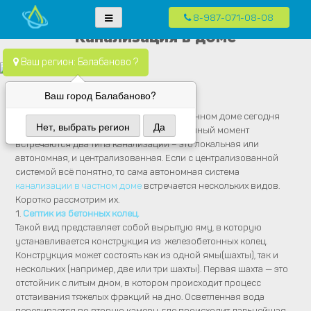
8-987-071-08-08
Skip
Водопровод — монтаж систем водоснабжения, отопления и
Компания Водопровод предлагает качественные услуги по монтажу
Канализация в доме
to
канализация.
систем водоснабжения, канализации и отопления в частных домах в
content
Ваш регион: Балабаново ?
Москве и Московской области
Ваш город Балабаново?
Канализация в доме.
Наличие системы канализации в собственном доме сегодня
Нет, выбрать регион
Да
воспринимается уже как должное. На данный момент
встречаются два типа канализации – это локальная или
автономная, и централизованная. Если с централизованной
системой всё понятно, то сама автономная система
канализации в частном доме
встречается нескольких видов.
Коротко рассмотрим их.
1.
Септик из бетонных колец.
Такой вид представляет собой вырытую яму, в которую
устанавливается конструкция из железобетонных колец.
Конструкция может состоять как из одной ямы(шахты), так и
нескольких (например, две или три шахты). Первая шахта — это
отстойник с литым дном, в котором происходит процесс
отстаивания тяжелых фракций на дно. Осветленная вода
переливается во вторую камеру, где происходит дальнейшая