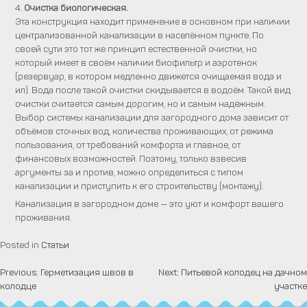
4.
Очистка биологическая.
Эта конструкция находит применение в основном при наличии
централизованной канализации в населённом пункте. По
своей сути это тот же принцип естественной очистки, но
который имеет в своём наличии биофильтр и аэротенок
(резервуар, в котором медленно движется очищаемая вода и
ил). Вода после такой очистки скидывается в водоём. Такой вид
очистки считается самым дорогим, но и самым надёжным.
Выбор системы канализации для загородного дома зависит от
объёмов сточных вод, количества проживающих, от режима
пользования, от требований комфорта и главное, от
финансовых возможностей. Поэтому, только взвесив
аргументы за и против, можно определиться с типом
канализации и приступить к его строительству (монтажу).
Канализация в загородном доме — это уют и комфорт вашего
проживания.
Posted in
Статьи
Previous:
Герметизация швов в
Next:
Питьевой колодец на дачном
Навигация
колодце
участке
по