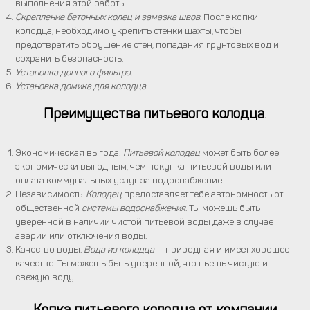
выполнения этой работы.
Скрепление бетонных колец и замазка швов
. После копки
колодца, необходимо укрепить стенки шахты, чтобы
предотвратить обрушение стен, попадания грунтовых вод и
сохранить безопасность.
Установка донного фильтра.
Установка домика для колодца.
Преимущества питьевого колодца
.
Экономическая выгода:
Питьевой колодец
может быть более
экономически выгодным, чем покупка питьевой воды или
оплата коммунальных услуг за водоснабжение.
Независимость.
Колодец
предоставляет тебе автономность от
общественной
системы водоснабжения
. Ты можешь быть
уверенной в наличии чистой питьевой воды даже в случае
аварии или отключения воды.
Качество воды.
Вода из колодца
— природная и имеет хорошее
качество. Ты можешь быть уверенной, что пьешь чистую и
свежую воду.
Копка питьевого колодца от компании