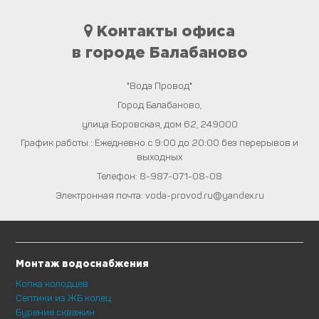
Контакты офиса
в городе Балабаново
"Вода Провод"
Город
Балабаново
,
улица Боровская, дом 62
,
249000
График работы : Ежедневно с 9:00 до 20:00 без перерывов и
выходных
Телефон:
8-987-071-08-08
Электронная почта:
voda-provod.ru@yandex.ru
Монтаж водоснабжения
Копка колодцев
Септики из ЖБ колец
Бурение скважин