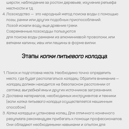
шерсти; наблюдение за ростом деревьев; изучение рельефа
местности и т.д.
Лозоходство — это народный метод поиска воды с помощью
лозы, рамки или других подобных приспособлений.
Лозой искали воду еще древние греки.
Современные лозоходцы пользуются
для поиска воды рамками из алюминиевой проволоки, или
ветками калины, ивы или лещины в форме вилки.
Этапы
копки питьевого колодца
.
Поиск и подготовка места. Необходимо точно определить
место, где будет располагаться
колодец
. Обратите внимание —
колодец
должен находится на безопасном расстоянии от
септика, выгребной ямы
и других источников загрязнения.
Доставка материалов, необходимых инструментов и техники
(если
копка питьевого колодца
осуществляется машинным
способом)
Копка колодца
и установка колец
.
Для отличного конечного
результата рекомендуем прибегать к помощи профессионалов.
Они обладают необходимыми навыками и опытом для