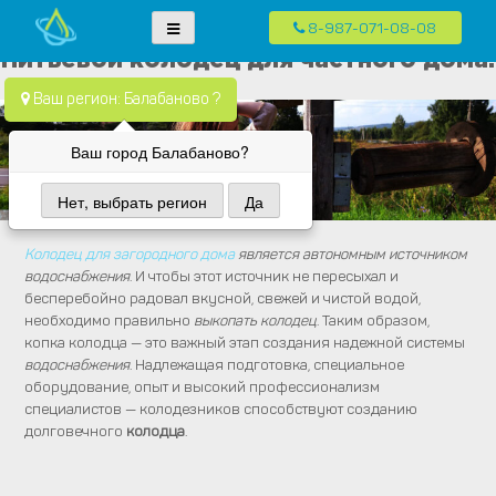
8-987-071-08-08
Skip
Водопровод — монтаж систем водоснабжения, отопления и
Компания Водопровод предлагает качественные услуги по монтажу
Питьевой колодец для частного дома.
to
канализация.
систем водоснабжения, канализации и отопления в частных домах в
content
Ваш регион: Балабаново ?
Москве и Московской области
Ваш город Балабаново?
Нет, выбрать регион
Да
Колодец для загородного дома
является автономным источником
водоснабжения
. И чтобы этот источник не пересыхал и
бесперебойно радовал вкусной, свежей и чистой водой,
необходимо правильно
выкопать колодец
. Таким образом,
копка колодца — это важный этап создания надежной системы
водоснабжения
. Надлежащая подготовка, специальное
оборудование, опыт и высокий профессионализм
специалистов — колодезников способствуют созданию
долговечного
колодца
.