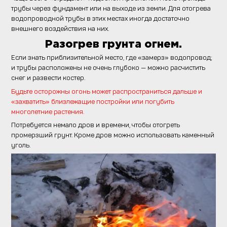
трубы через фундамент или на выходе из земли. Для отогрева
водопроводной трубы в этих местах иногда достаточно
внешнего воздействия на них.
Разогрев грунта огнем.
Если знать приблизительной место, где «замерз» водопровод;
и трубы расположены не очень глубоко — можно расчистить
снег и развести костер.
Будьте осторожны огонь может распространиться дальше и
«захватить» близлежащие постройки или погубить
многолетние растения.
Потребуется немало дров и времени, чтобы отогреть
промерзший грунт. Кроме дров можно использовать каменный
уголь.