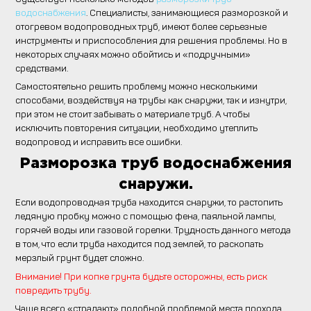
водоснабжения
. Специалисты, занимающиеся разморозкой и
отогревом водопроводных труб, имеют более серьезные
инструменты и приспособления для решения проблемы. Но в
некоторых случаях можно обойтись и «подручными»
средствами.
Самостоятельно решить проблему можно несколькими
способами, воздействуя на трубы как снаружи, так и изнутри,
при этом не стоит забывать о материале труб. А чтобы
исключить повторения ситуации, необходимо утеплить
водопровод и исправить все ошибки.
Разморозка труб водоснабжения
снаружи.
Если водопроводная труба находится снаружи, то растопить
ледяную пробку можно с помощью фена, паяльной лампы,
горячей воды или газовой горелки. Трудность данного метода
в том, что если труба находится под землей, то раскопать
мерзлый грунт будет сложно.
Внимание! При копке грунта будьте осторожны, есть риск
повредить трубу.
Чаще всего «страдают» подобной проблемой места прохода