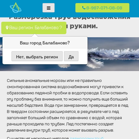
8-987-071-08-08
Skip
Водопровод — монтаж систем водоснабжения, отопления и
Компания Водопровод предлагает качественные услуги по монтажу
Разморозка труб водоснабжения
to
канализация.
систем водоснабжения, канализации и отопления в частных домах в
своими руками.
content
Ваш регион: Балабаново ?
Москве и Московской области
Ваш город Балабаново?
Нет, выбрать регион
Да
Сильные аномальные морозы или не правильно
смонтированная система водоснабжения могут привести к
образованию ледяной пробки в водопроводе. Если оставить
эту проблему без внимания, то можно получить еще больший
масштаб бедствия. Вода при замерзании, превращается в лед.
В твердом состоянии расширяется, в результате чего лед
заполняет больший объем по сравнению с водой, которая
раньше проходила по трубам. Лед постепенно создает
давление внутри труб, которое может вызвать разрыв.
Существует несколько методов
разморозки труб