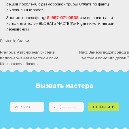
решив проблему с разморозкой трубы. Оплата по факту
выполненных работ.
Звоните по телефону:
8-987-071-0808
или оставьте ваши
контакты в поле «ВЫЗВАТЬ МАСТЕРА» (чуть ниже) и мы вам
перезвоним.
Posted in
Статьи
Previous:
Автономная система
Next:
Замерз водопровод в
Навигация
водоснабжения в частном доме.
частном доме. Что делать?
по
Московская область
записям
Вызвать мастера