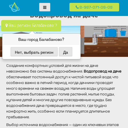
8-987-071-08-08
Skip
Водопровод — монтаж систем водоснабжения, отопления и
Компания Водопровод предлагает качественные услуги по монтажу
Водопровод на даче
to
канализация.
систем водоснабжения, канализации и отопления в частных домах в
content
Ваш регион: Балабаново ?
Москве и Московской области
Ваш город Балабаново?
Нет, выбрать регион
Да
Создание комфортных условий для жизни на даче
невозможно без системы водоснабжения.
Водопровод на даче
обеспечивает постоянный доступ к чистой питьевой воде, что
особенно важно в летний период, когда дачники проводят
много времени на свежем воздухе. Наличие воды упрощает
выполнение бытовых задач: полив растений, мытье посуды,
купание детей и многие другие повседневные нужды. Без
водоснабжения дача превращается в место, где трудно
комфортно жить, особенно если планируется длительное
пребывание.
Выбор источника водоснабжения — один из ключевых этапов