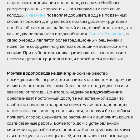
в процессе организации водопровода на даче. Наиболее
распространенные варианты — это скважины и питьевые
колодцы.
Скважина
позволяет добывать воду из подземных
слоев и подходит для участков с низким уровнем грунтовых
вод. Она обеспечивает стабильный и надежный поток воды, что
важно для постоянного водоснабжения.
Питьевой колодец
, в
свою очередь, является более традиционным решением и
может быть сооружен на участках с хорошими водоносными
слоями. При выборе источника учитываются геологические
условия, уровень грунтовых вод и потребности владельца.
Монтаж водопровода на даче
приносит множество
преимуществ. Во-первых, это значительная экономия времени
и сил: вам не придется каждый раз носить воду издалека или
зависеть от погоды. Во-вторых, надежное
водоснабжение
обеспечивает постоянный доступ к качественной воде, что
особенно важно для здоровья семьи. Наличие водопровода
также повышает комфорт проживания, позволяя без проблем
поливать огород, ухаживать за растениями и выполнять другие
хозяйственные работы. Более того, дом с установленной
системой водоснабжения становится более привлекательным
для потенциальных покупателей, что повышает его рыночную