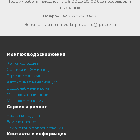
График работы : Ежедневно с 9:00 до 20:00 без перерывов и
выходных
Телефон:
8-987-071-08-08
Электронная почта:
voda-provod.ru@yandex.ru
Монтаж водоснабжения
Копка колодцев
Септики из ЖБ колец
Бурение скважин
Автономная канализация
Водоснабжение дома
Монтаж канализации
Монтаж отопления
Сервис и ремонт
Чистка колодцев
Замена насосов
Ремонт труб водоснабжения
Контакты и информация