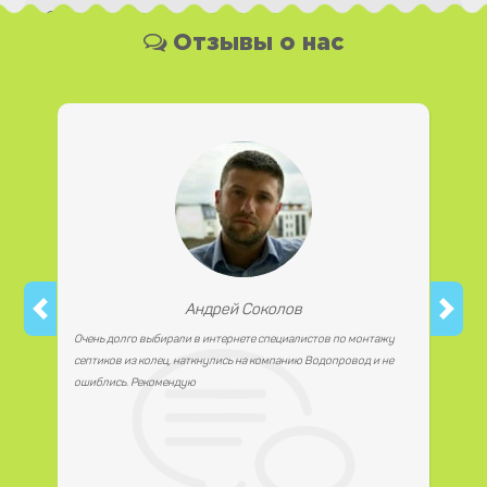
Какая у Вас форма оплаты ?
Отзывы о нас
Вы можете оплатить наши услуги и необходимые
материалы любым удобным для Вас способом, как
наличной, так и безналичной формой платежа. Так же мы
работаем с юридическими лицами.
Андрей Соколов
Очень долго выбирали в интернете специалистов по монтажу
септиков из колец, наткнулись на компанию Водопровод и не
ошиблись. Рекомендую